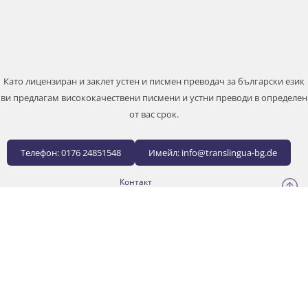
Като лицензиран и заклет устен и писмен преводач за български език
ви предлагам висококачествени писмени и устни преводи в определен
от вас срок.
Телефон: 0176 24851548
Имейл: info@translingua-bg.de
Контакт
Импресум
Защита на личните данни
Директива за бисквитките (ЕС)
Copyright © 2015-2026 TRANSLINGUA-BG