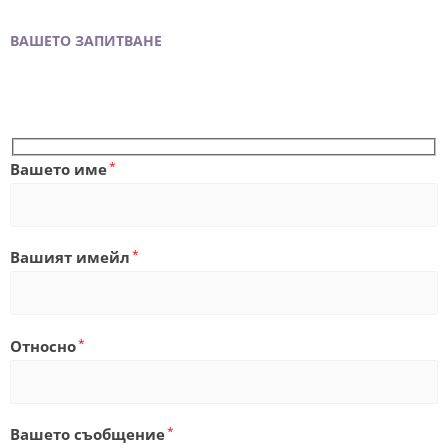
BAШЕТО ЗАПИТВАНЕ
*
Bашето име
*
Baшият имейл
*
Относно
*
Baшето съобщение