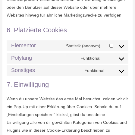
oder den Benutzer auf dieser Website oder über mehrere
Websites hinweg für ähnliche Marketingzwecke zu verfolgen.
6. Platzierte Cookies
Elementor
Statistik (anonym)
Consent
to
Polylang
Funktional
Consent
service
to
Sonstiges
Funktional
elementor
Consent
service
to
7. Einwilligung
polylang
service
sonstiges
Wenn du unsere Website das erste Mal besuchst, zeigen wir dir
ein Pop-Up mit einer Erklärung über Cookies. Sobald du auf
„Einstellungen speichern“ klickst, gibst du uns deine
Einwilligung alle von dir gewählten Kategorien von Cookies und
Plugins wie in dieser Cookie-Erklärung beschrieben zu